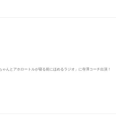
ちゃんとアホロートルが寝る前にほめるラジオ」に寺澤コーチ出演！