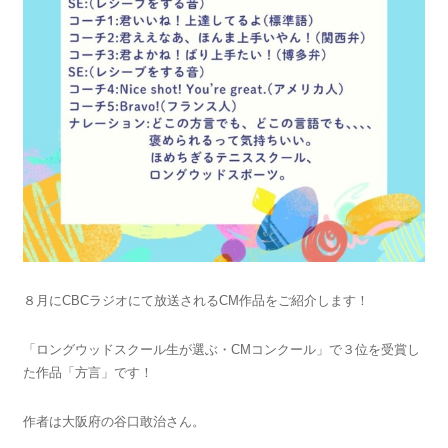
８月にCBCラジオにて放送されるCM作品をご紹介します！
「ロングウッドスクール生が選ぶ・CMコンクール」で３位を受賞し
た作品「方言」です！
作者は大阪府の谷口敢治さん。