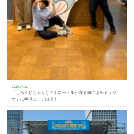
2026.07.31
「しろくじちゃんとアホロートルが寝る前にほめるラジ
オ」に寺澤コーチ出演！