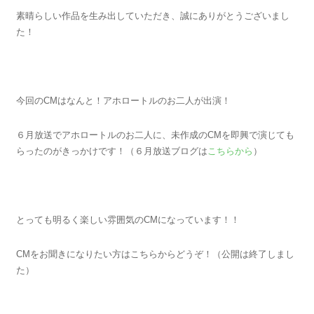
素晴らしい作品を生み出していただき、誠にありがとうございまし
た！
今回のCMはなんと！アホロートルのお二人が出演！
６月放送でアホロートルのお二人に、未作成のCMを即興で演じても
らったのがきっかけです！（６月放送ブログは
こちらから
）
とっても明るく楽しい雰囲気のCMになっています！！
CMをお聞きになりたい方はこちらからどうぞ！（公開は終了しまし
た）