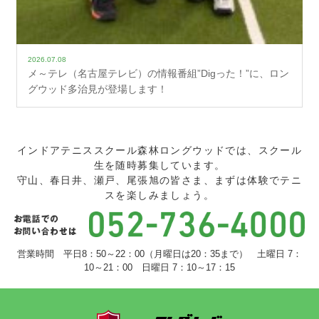
2026.07.08
メ～テレ（名古屋テレビ）の情報番組”Digった！”に、ロン
グウッド多治見が登場します！
インドアテニススクール森林ロングウッドでは、スクール
生を随時募集しています。
守山、春日井、瀬戸、尾張旭の皆さま、まずは体験でテニ
スを楽しみましょう。
営業時間 平日8：50～22：00（月曜日は20：35まで） 土曜日 7：
10～21：00 日曜日 7：10～17：15