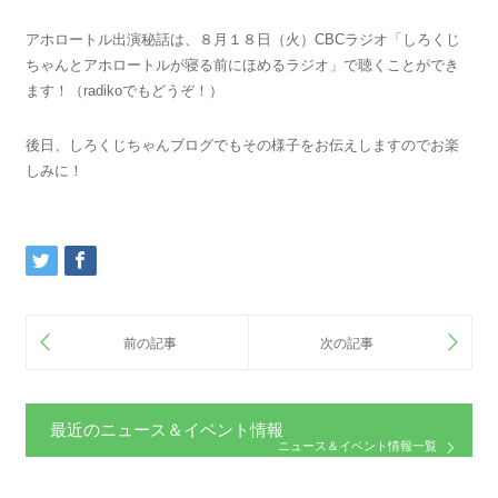
アホロートル出演秘話は、８月１８日（火）CBCラジオ「しろくじ
ちゃんとアホロートルが寝る前にほめるラジオ」で聴くことができ
ます！（radikoでもどうぞ！）
後日、しろくじちゃんブログでもその様子をお伝えしますのでお楽
しみに！
最近のニュース＆イベント情報
ニュース＆イベント情報一覧