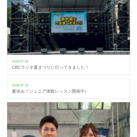
2026.07.31
CBCラジオ夏まつりに行ってきました！
2026.07.23
夏休み！ジュニア体験レッスン開催中♪