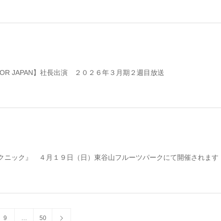
【FOR JAPAN】社長出演 ２０２６年３月期２週目放送
クニック』 ４月１９日（日）東谷山フルーツパークにて開催されます
9
…
50