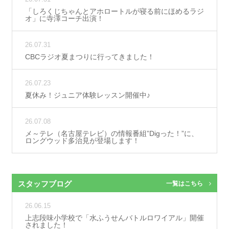
「しろくじちゃんとアホロートルが寝る前にほめるラジ
オ」に寺澤コーチ出演！
26.07.31
CBCラジオ夏まつりに行ってきました！
26.07.23
夏休み！ジュニア体験レッスン開催中♪
26.07.08
メ～テレ（名古屋テレビ）の情報番組”Digった！”に、
ロングウッド多治見が登場します！
スタッフブログ
一覧はこちら
26.06.15
上志段味小学校で「水ふうせんバトルロワイアル」開催
されました！