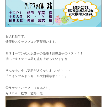
お疲れ様です。
鈴鹿校スタッフブログ更新願います。
ＵＳオープンの大坂選手の優勝！錦織選手のベスト４！
凄いです！テニス界も盛り上がっていますね！
そんな中、少し更新が遅くなりましたが・・・
「ウインブルドンセール大抽選結果！！！」
◎ラケットバック （６本入り）
月ＪＦＧ 松本 愛海 様