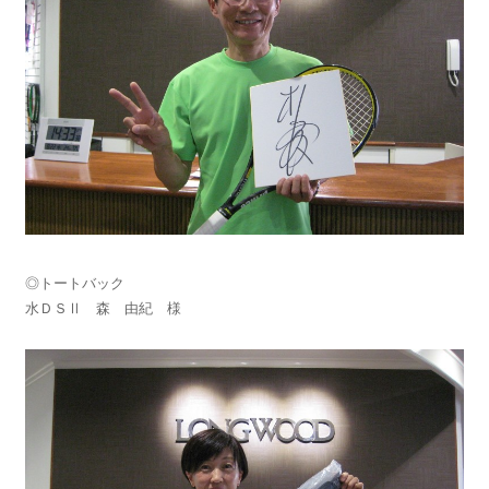
◎トートバック
水ＤＳⅡ 森 由紀 様