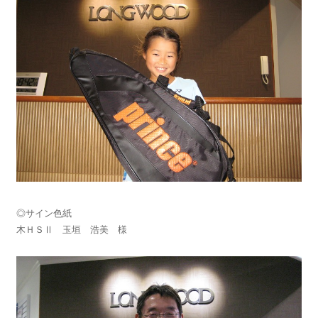
◎サイン色紙
木ＨＳⅡ 玉垣 浩美 様