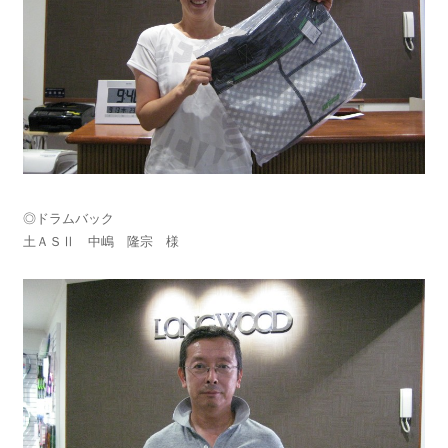
◎ドラムバック
土ＡＳⅡ 中嶋 隆宗 様