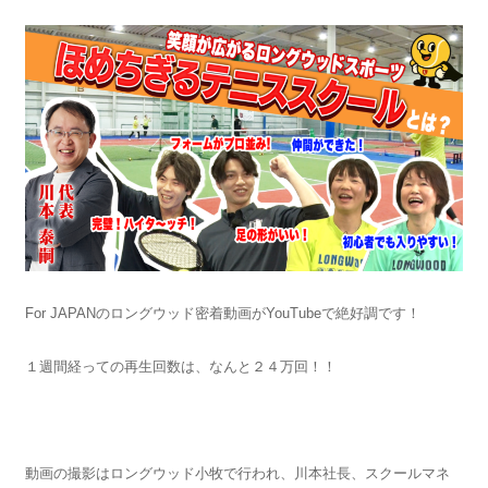
For JAPANのロングウッド密着動画がYouTubeで絶好調です！
１週間経っての再生回数は、なんと２４万回！！
動画の撮影はロングウッド小牧で行われ、川本社長、スクールマネ