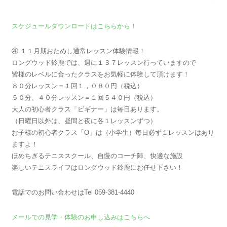
スケジュールダウンロードはこちらから！
④ １１月期おためし通常レッスン体験情報！
ロングウッド鈴鹿では、週に１３７レッスン行っていますので
皆様のレベルに合ったクラスをお気軽に体験して頂けます！
８０分レッスン＝１回１，０８０円（税込）
５０分、４０分レッスン＝１回５４０円（税込）
大人の初心者クラス「ビギナー」は毎日あります。
（日曜日以外は、昼間と夜に各１レッスンずつ）
お子様の初心者クラス「O」は（小学生）毎日必ず１レッスンはあり
ますよ！
ほめちぎるテニススクール、自慢のコーチ陣、快適な施設
楽しいテニスライフはロングウッド鈴鹿にお任せ下さい！
電話でのお問い合わせはTel 059-381-4440
メールでの見学・体験のお申し込みはこちらへ