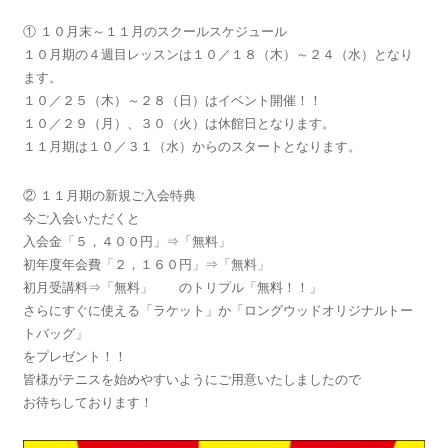
① １０月末～１１月のスクールスケジュール
１０月期の４週目レッスンは１０／１８（木）～２４（水）となり
ます。
１０／２５（木）～２８（日）はイベント開催！！
１０／２９（月）、３０（火）は休館日となります。
１１月期は１０／３１（水）からのスタートとなります。
② １１月期の新規ご入会特典
今ご入会いただくと
入会金「５，４００円」⇒「無料」
初年度年会費「２，１６０円」⇒「無料」
初月受講料⇒「無料」 のトリプル「無料！！」
さらにすぐに使える「ラケット」か「ロングウッドオリジナルトー
トバッグ」
をプレゼント！！
皆様がテニスを始めやすいようにご用意いたしましたので
お待ちしております！