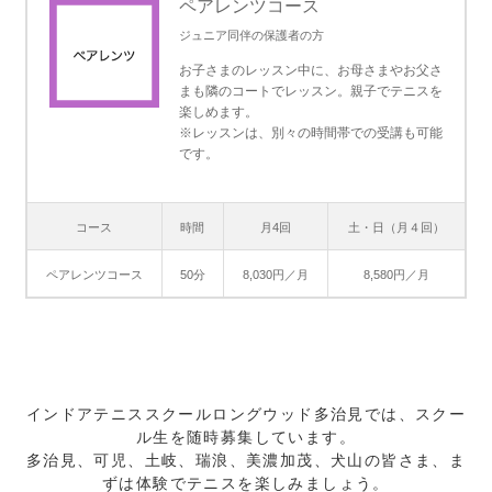
ペアレンツコース
ジュニア同伴の保護者の方
お子さまのレッスン中に、お母さまやお父さ
まも隣のコートでレッスン。親子でテニスを
楽しめます。
※レッスンは、別々の時間帯での受講も可能
です。
コース
時間
月4回
土・日（月４回）
ペアレンツコース
50分
8,030円／月
8,580円／月
インドアテニススクールロングウッド多治見では、スクー
ル生を随時募集しています。
多治見、可児、土岐、瑞浪、美濃加茂、犬山の皆さま、ま
ずは体験でテニスを楽しみましょう。