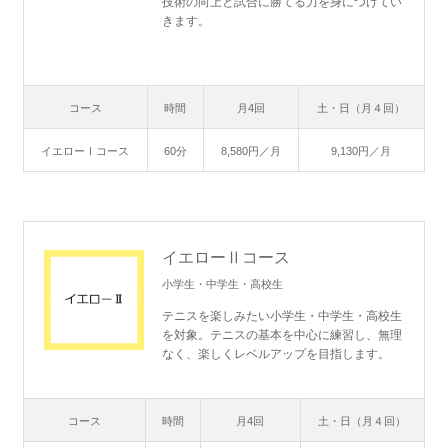
技術の向上と試合に勝てる力を身につけてい
きます。
コース
時間
月4回
土・日（月４回）
イエローⅠコース
60分
8,580円／月
9,130円／月
イエローⅡコース
小学生・中学生・高校生
テニスを楽しみたい小学生・中学生・高校生
を対象。テニスの基本を中心に練習し、無理
なく、楽しくレベルアップを目指します。
コース
時間
月4回
土・日（月４回）