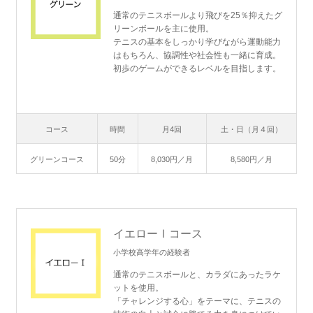
通常のテニスボールより飛びを25％抑えたグ
リーンボールを主に使用。
テニスの基本をしっかり学びながら運動能力
はもちろん、協調性や社会性も一緒に育成。
初歩のゲームができるレベルを目指します。
コース
時間
月4回
土・日（月４回）
グリーンコース
50分
8,030円／月
8,580円／月
イエローⅠコース
小学校高学年の経験者
通常のテニスボールと、カラダにあったラケ
ットを使用。
「チャレンジする心」をテーマに、テニスの