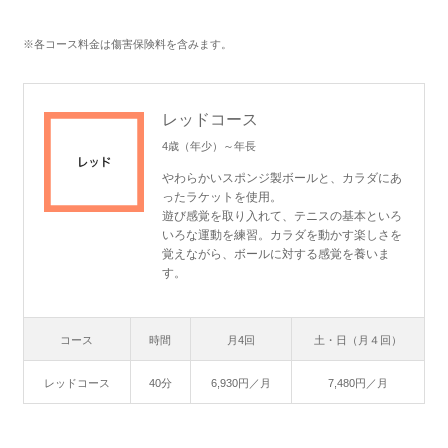
※各コース料金は傷害保険料を含みます。
レッドコース
4歳（年少）～年長
やわらかいスポンジ製ボールと、カラダにあ
ったラケットを使用。
遊び感覚を取り入れて、テニスの基本といろ
いろな運動を練習。カラダを動かす楽しさを
覚えながら、ボールに対する感覚を養いま
す。
コース
時間
月4回
土・日（月４回）
レッドコース
40分
6,930円／月
7,480円／月