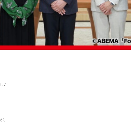
した！
が、