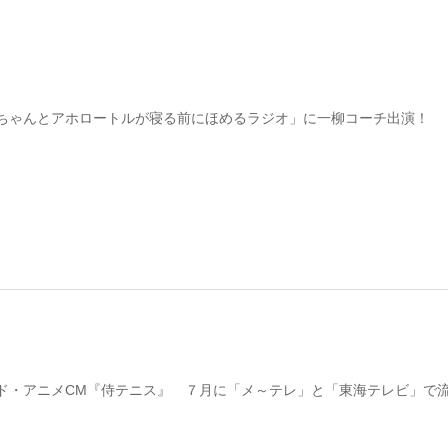
ちゃんとアホロートルが寝る前にほめるラジオ」に一柳コーチ出演！
ド・アニメCM『侍テニス』 ７月に「メ～テレ」と「東海テレビ」で