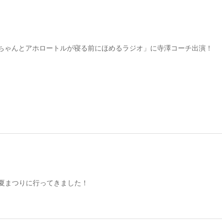
ちゃんとアホロートルが寝る前にほめるラジオ」に寺澤コーチ出演！
オ夏まつりに行ってきました！