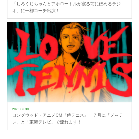
「しろくじちゃんとアホロートルが寝る前にほめるラジ
オ」に一柳コーチ出演！
2026.06.30
ロングウッド・アニメCM『侍テニス』 ７月に「メ～テ
レ」と「東海テレビ」で流れます！