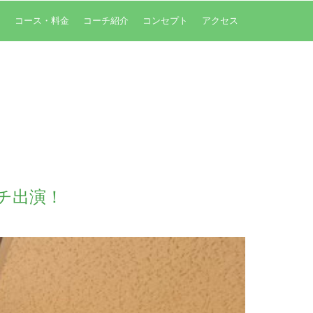
内
コース・料金
コーチ紹介
コンセプト
アクセス
チ出演！