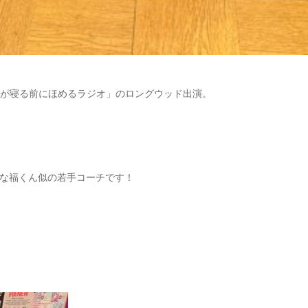
ルが寝る前にほめるラジオ」のロングウッド出演。
な福くん似の若手コーチです！