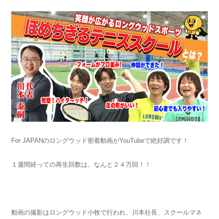
For JAPANのロングウッド密着動画がYouTubeで絶好調です！
１週間経っての再生回数は、なんと２４万回！！
動画の撮影はロングウッド小牧で行われ、川本社長、スクールマネ