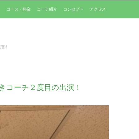
内
コース・料金
コーチ紹介
コンセプト
アクセス
出演！
きコーチ２度目の出演！