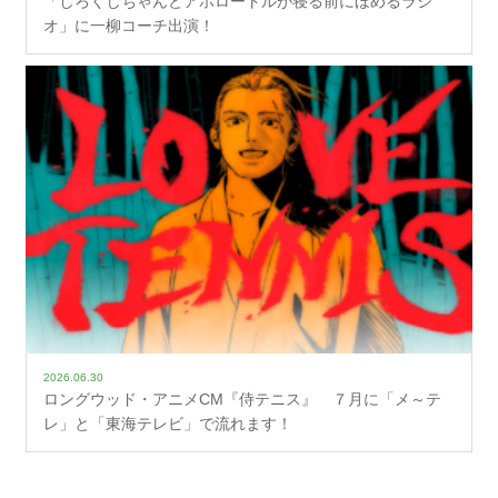
「しろくじちゃんとアホロートルが寝る前にほめるラジ
オ」に一柳コーチ出演！
2026.06.30
ロングウッド・アニメCM『侍テニス』 ７月に「メ～テ
レ」と「東海テレビ」で流れます！