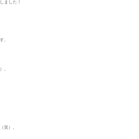
しました！
す。
）。
（笑）。