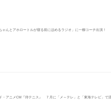
ちゃんとアホロートルが寝る前にほめるラジオ」に一柳コーチ出演！
ド・アニメCM『侍テニス』 ７月に「メ～テレ」と「東海テレビ」で