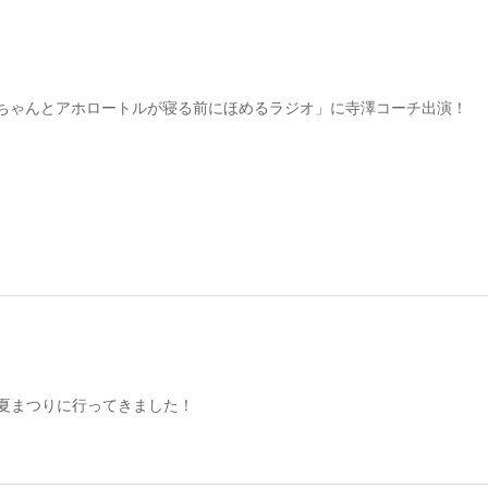
ちゃんとアホロートルが寝る前にほめるラジオ」に寺澤コーチ出演！
オ夏まつりに行ってきました！