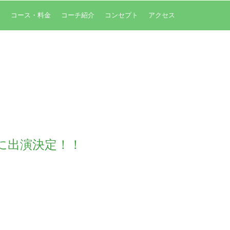
内
コース・料金
コーチ紹介
コンセプト
アクセス
に出演決定！！