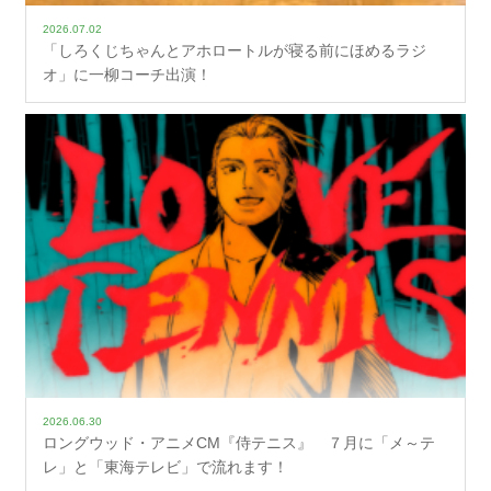
2026.07.02
「しろくじちゃんとアホロートルが寝る前にほめるラジ
オ」に一柳コーチ出演！
2026.06.30
ロングウッド・アニメCM『侍テニス』 ７月に「メ～テ
レ」と「東海テレビ」で流れます！