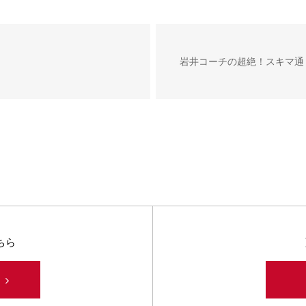
岩井コーチの超絶！スキマ通
ちら
み