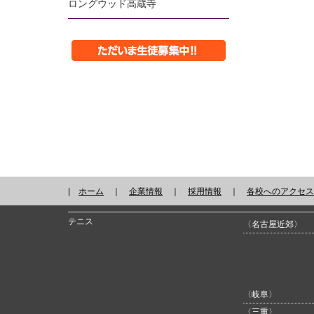
ロングウッド高蔵寺
|
ホーム
｜
企業情報
｜
採用情報
｜
各校へのアクセス
テニス
〈名古屋近郊〉
〈岐阜〉
〈三重〉