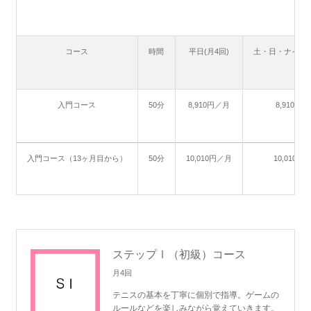
コース
時間
平日(月4回)
土・日・ナイター
入門コース
50分
8,910円／月
8,910円
入門コース（13ヶ月目から）
50分
10,010円／月
10,010円
ステップⅠ（初級）コース
月4回
テニスの基本を丁寧に個別で指導。ゲームの
ルールなどを楽しみながら覚えていきます。