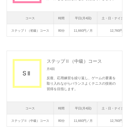
コース
時間
平日(月4回)
土・日・ナイター(
ステップⅠ（初級）コース
80分
11,660円／月
12,760円／月
ステップⅡ（中級）コース
月4回
反復、応用練習を繰り返し、ゲームの要素を
取り入れながらバランスよくテニスの技術の
習得を目指します。
コース
時間
平日(月4回)
土・日・ナイター(
ステップⅡ（中級）コース
80分
11,660円／月
12,760円／月