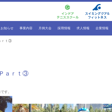
お知らせ
事業内容
月例大会
採用情報
求人情報
企業情報
ａｒｔ③
記Ｐａｒｔ③
昧です。