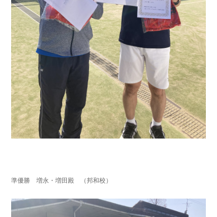
準優勝 増永・増田殿 （邦和校）