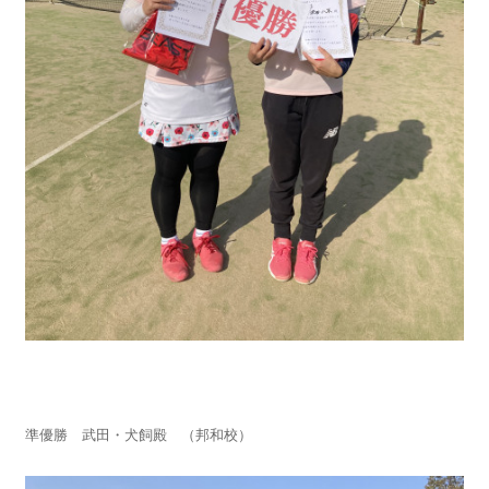
準優勝 武田・犬飼殿 （邦和校）