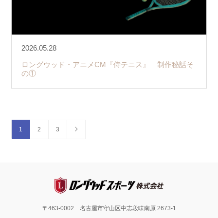
2026.05.28
ロングウッド・アニメCM『侍テニス』 制作秘話そ
の①
1
2
3
〒463-0002 名古屋市守山区中志段味南原 2673-1