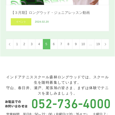
【３月期】ロングウッド・ジュニアレッスン動画
イベント
2024.02.20
1
2
3
4
5
6
7
8
9
10
…
19
インドアテニススクール森林ロングウッドでは、スクール
生を随時募集しています。
守山、春日井、瀬戸、尾張旭の皆さま、まずは体験でテニ
スを楽しみましょう。
営業時間 平日8：50～22：00（月曜日は20：35まで） 土曜日 7：