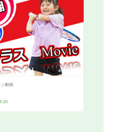
スン動画
8.20