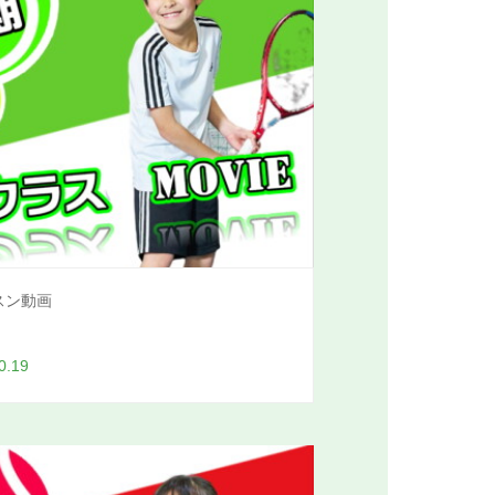
スン動画
0.19