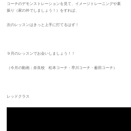
コーチのデモンストレーションを見て、イメージトレーニングや素
振り（家の外でしましょう！）をすれば、
次のレッスンはきっと上手に打てるはず！
９月のレッスンでお会いしましょう！！
（今月の動画：奈良校 松本コーチ・早川コーチ・薮田コーチ）
レッドクラス