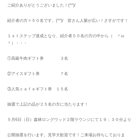
ご紹介ありがとうございました！(^^)/
紹介者の方々５０名です。(^^)/ 皆さん人脈が広い！さすがです！
１ｓｔステップ達成となり、紹介者５０名の方の中から（ ＾ω
＾）・・・
①高級牛肉ギフト券 ３名
②アイスギフト券 ７名
③人気ｃａｆｅギフト券 １５名
抽選で上記の品が２５名の方に当たります！
５月6日（日）森林ロングウッド２階ラウンジにて１９：３０分より
公開抽選を行います。見学大歓迎です！ご来場お待ちしておりま