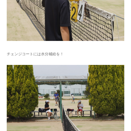
チェンジコートには水分補給を！