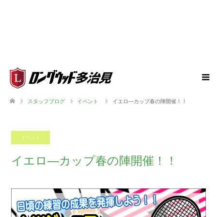
スタッフブログ
イベント
イエロ―カップ春の陣開催！！
イベント
2018.05.01
イエロ―カップ春の陣開催！！