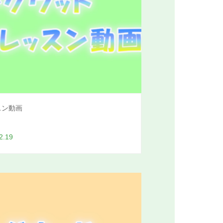
スン動画
2.19