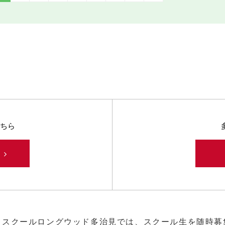
ちら
み
ススクールロングウッド多治見では、スクール生を随時募