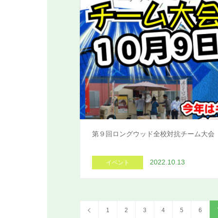
第９回ロングウッド全校対抗チーム大会
2022.10.13
イベント
1
2
3
4
5
6