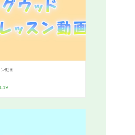
スン動画
1.19