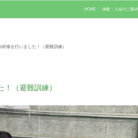
HOME
体験・入会のご案
内研修を行いました！（避難訓練）
た！（避難訓練）