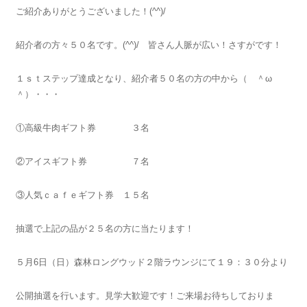
ご紹介ありがとうございました！(^^)/
紹介者の方々５０名です。(^^)/ 皆さん人脈が広い！さすがです！
１ｓｔステップ達成となり、紹介者５０名の方の中から（ ＾ω
＾）・・・
①高級牛肉ギフト券 ３名
②アイスギフト券 ７名
③人気ｃａｆｅギフト券 １５名
抽選で上記の品が２５名の方に当たります！
５月6日（日）森林ロングウッド２階ラウンジにて１９：３０分より
公開抽選を行います。見学大歓迎です！ご来場お待ちしておりま