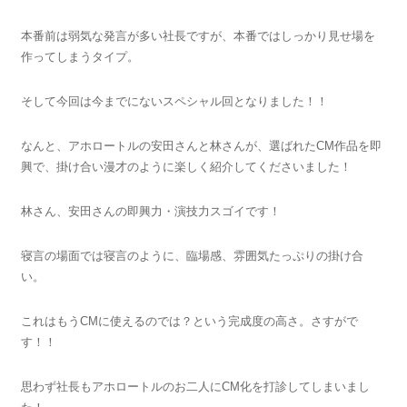
本番前は弱気な発言が多い社長ですが、本番ではしっかり見せ場を
作ってしまうタイプ。
そして今回は今までにないスペシャル回となりました！！
なんと、アホロートルの安田さんと林さんが、選ばれたCM作品を即
興で、掛け合い漫才のように楽しく紹介してくださいました！
林さん、安田さんの即興力・演技力スゴイです！
寝言の場面では寝言のように、臨場感、雰囲気たっぷりの掛け合
い。
これはもうCMに使えるのでは？という完成度の高さ。さすがで
す！！
思わず社長もアホロートルのお二人にCM化を打診してしまいまし