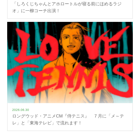
「しろくじちゃんとアホロートルが寝る前にほめるラジ
オ」に一柳コーチ出演！
2026.06.30
ロングウッド・アニメCM『侍テニス』 ７月に「メ～テ
レ」と「東海テレビ」で流れます！