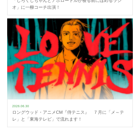
「しろくじちゃんとアホロートルが寝る前にほめるラジ
オ」に一柳コーチ出演！
2026.06.30
ロングウッド・アニメCM『侍テニス』 ７月に「メ～テ
レ」と「東海テレビ」で流れます！