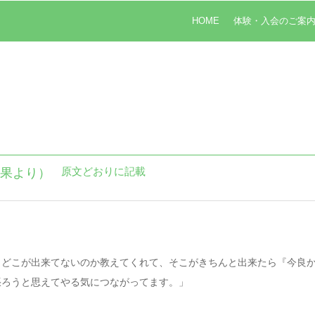
HOME
体験・入会のご案
原文どおりに記載
結果より）
りどこが出来てないのか教えてくれて、そこがきちんと出来たら『今良
張ろうと思えてやる気につながってます。」