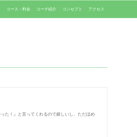
内
コース・料金
コーチ紹介
コンセプト
アクセス
かった！』と言ってくれるので嬉しいし、ただほめ