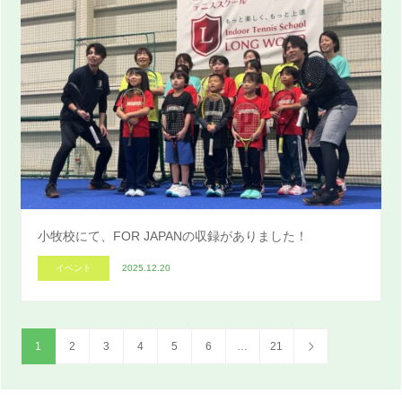
小牧校にて、FOR JAPANの収録がありました！
イベント
2025.12.20
1
2
3
4
5
6
…
21