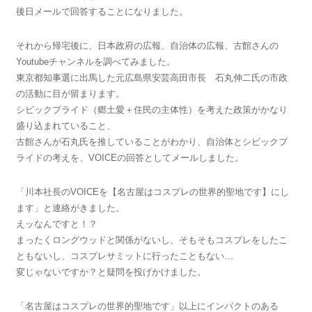
後日メールで回答することになりました。
それから帰宅後に、日本政府の広報、自治体の広報、古館さんの
Youtubeチャンネルを調べてみました。
東京都知事選に出馬した元広島県安芸高田市長 石丸伸二氏の市政
の活動に目が留まります。
シビックプライド（郷土愛＋住民の主体性）を考えた政策がかなり
盛り込まれていること、
古館さんが石丸氏を推していることがわかり、自治体とシビックプ
ライドの考えを、VOICEの回答としてメールしました。
「川本社長のVOICEを【名古屋はコスプレの世界的聖地です】にし
ます」と連絡がきました。
えッなんですと！？
まったくロングウッドと関係がないし、そもそもコスプレをしたこ
ともないし、コスプレサミットに行ったこともない…
変じゃないですか？と疑問を投げかけました。
「名古屋はコスプレの世界的聖地です」以上にインパクトのある