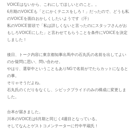
VOICEはないから、これにしてほしいとのこと。。
6月期のVOICEも「とにかくテニスをしろ！」だったので、どうも私
のVOICEを面白おかしくしたいようです（汗）
私のVOICE冒頭で「私は詳しくないと言ったのにスタッフさんがお
もしろVOICEにした」と言わせてもらうことを条件にVOICEを決定
しました！
後日、トーク内容に東京都知事出馬中の石丸氏の名前を出してよい
のか疑問に思い、問い合わせ。
やはり、選挙中ということもありNGで名前がでたらカットになると
の事。
そりゃそうだよね。
石丸氏のくだりをなくし、シビックプライドのみの構成に変更しま
した。
台本が届きました。
川本のVOICEは6月期と同じく4週目となっている。
そしてなんとゲストコメンテーターに竹中平蔵氏！