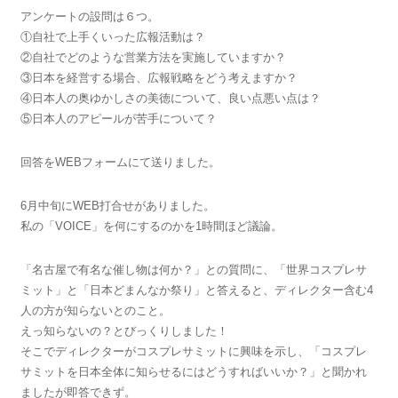
アンケートの設問は６つ。
①自社で上手くいった広報活動は？
②自社でどのような営業方法を実施していますか？
③日本を経営する場合、広報戦略をどう考えますか？
④日本人の奥ゆかしさの美徳について、良い点悪い点は？
⑤日本人のアピールが苦手について？
回答をWEBフォームにて送りました。
6月中旬にWEB打合せがありました。
私の「VOICE」を何にするのかを1時間ほど議論。
「名古屋で有名な催し物は何か？」との質問に、「世界コスプレサ
ミット」と「日本どまんなか祭り」と答えると、ディレクター含む4
人の方が知らないとのこと。
えっ知らないの？とびっくりしました！
そこでディレクターがコスプレサミットに興味を示し、「コスプレ
サミットを日本全体に知らせるにはどうすればいいか？」と聞かれ
ましたが即答できず。