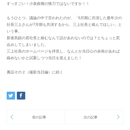
すっすごい！小泉政権の懐刀ではないですか！！
もうひとつ、議論の中で言われたのが、「6月期に共演した最年少の
社長三上さんが7月期も共演するから、三上社長と絡んでほしい」と
いう事。
新進気鋭の若社長と絡むなんて話があわないのでは？とちょっと尻
込みしてしまいました。
三上社長のホームページを拝見し、なんとか当日心の余裕があれば
絡めないかと試案しつつ当日を迎えました！
裏話その２（撮影当日編）に続く