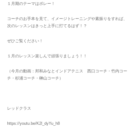
１月期のテーマはボレー！
コーチのお手本を見て、イメージトレーニングや素振りをすれば、
次のレッスンはきっと上手に打てるはず！？
ぜひご覧ください！
１月のレッスン楽しんで頑張りましょう！！
（今月の動画：邦和みなとインドアテニス 西口コーチ・竹内コー
チ・杉浦コーチ・榊山コーチ）
レッドクラス
https://youtu.be/K2l_dyYu_h8