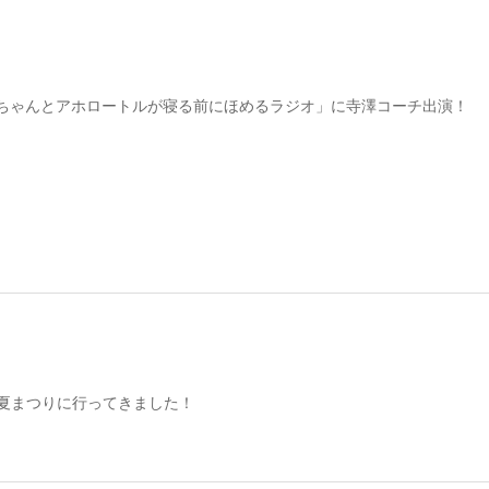
ちゃんとアホロートルが寝る前にほめるラジオ」に寺澤コーチ出演！
オ夏まつりに行ってきました！