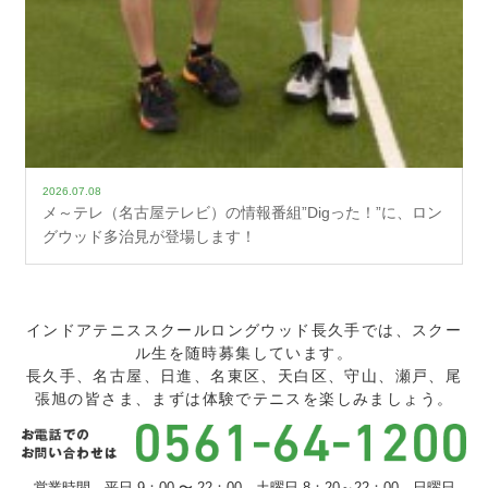
2026.07.08
メ～テレ（名古屋テレビ）の情報番組”Digった！”に、ロン
グウッド多治見が登場します！
インドアテニススクールロングウッド長久手では、スクー
ル生を随時募集しています。
長久手、名古屋、日進、名東区、天白区、守山、瀬戸、尾
張旭の皆さま、まずは体験でテニスを楽しみましょう。
営業時間 平日 9：00 〜 22：00 土曜日 8：20～22：00 日曜日