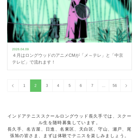
2026.04.09
４月はロングウッドのアニメCMが「メ～テレ」と「中京
テレビ」で流れます！
1
2
3
4
5
6
7
…
56
インドアテニススクールロングウッド長久手では、スクー
ル生を随時募集しています。
長久手、名古屋、日進、名東区、天白区、守山、瀬戸、尾
張旭の皆さま、まずは体験でテニスを楽しみましょう。