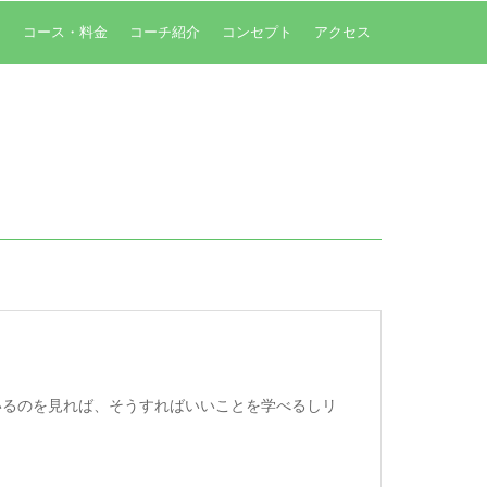
内
コース・料金
コーチ紹介
コンセプト
アクセス
いるのを見れば、そうすればいいことを学べるしリ