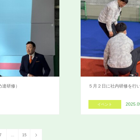
め達研修）
５月２日に社内研修を行
2025.0
イベント
7
…
15