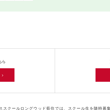
ちら
み
ススクールロングウッド藍住では、スクール生を随時募