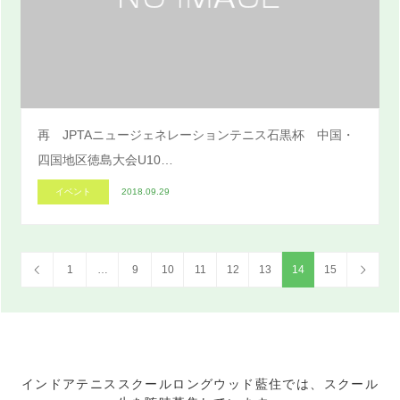
再 JPTAニュージェネレーションテニス石黒杯 中国・
四国地区徳島大会U10…
イベント
2018.09.29
1
…
9
10
11
12
13
14
15
インドアテニススクールロングウッド藍住では、スクール