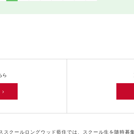
ちら
み
ススクールロングウッド藍住では、スクール生を随時募