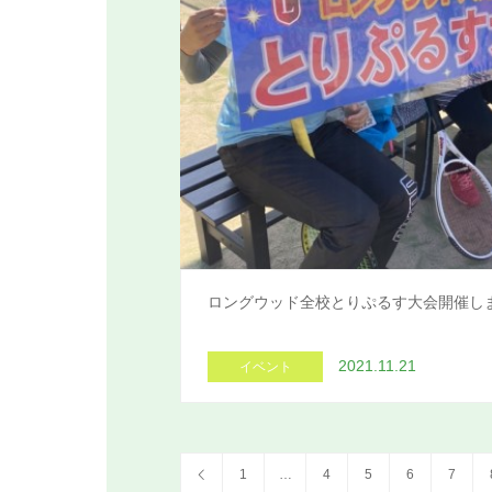
ロングウッド全校とりぷるす大会開催し
2021.11.21
イベント
1
…
4
5
6
7