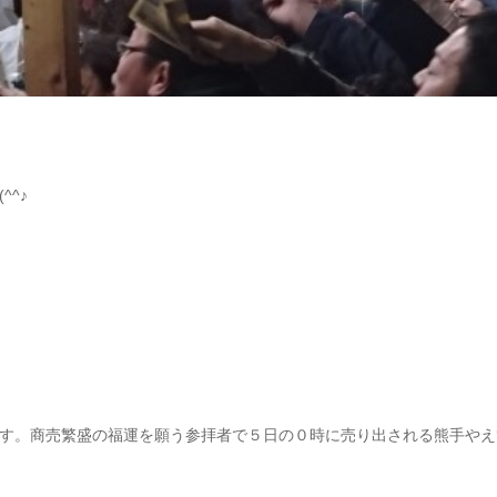
^♪
す。商売繁盛の福運を願う参拝者で５日の０時に売り出される熊手やえ