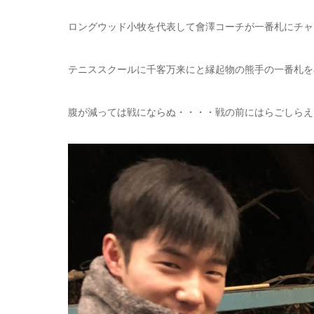
ロングウッド小牧を代表して會澤コーチが一番札にチャ
テニススクールに千客万来にと縁起物の熊手の一番札を
腹が減っては戦にならぬ・・・・戦の前にはらごしらえ