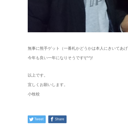
無事に熊手ゲット（一番札かどうかは本人にきいてあげ
今年も良い一年になりそうです!(^^)!
以上です。
宜しくお願いします。
小牧校
Tweet
Share