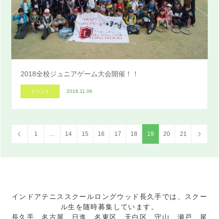
2018全校ジュニアゲーム大会開催！！
イベント
2018.11.06
1
…
14
15
16
17
18
19
20
21
インドアテニススクールロングウッド長久手では、スクー
ル生を随時募集しています。
長久手、名古屋、日進、名東区、天白区、守山、瀬戸、尾