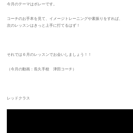
今月のテーマはボレーです。
コーチのお手本を見て、イメージトレーニングや素振りをすれば、
次のレッスンはきっと上手に打てるはず！
それでは６月のレッスンでお会いしましょう！！
（今月の動画：長久手校 津田コーチ）
レッドクラス