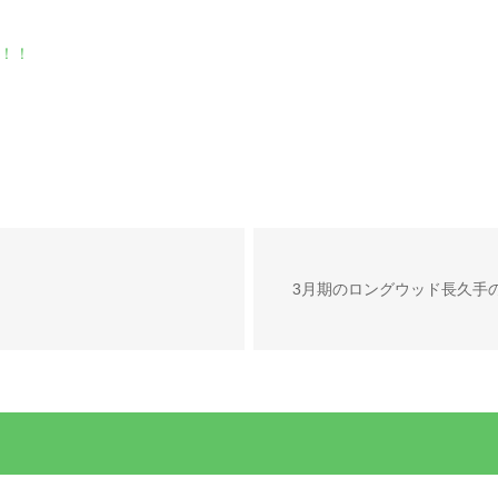
！！
3月期のロングウッド長久手