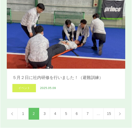
５月２日に社内研修を行いました！（避難訓練）
イベント
2025.05.09
1
2
3
4
5
6
7
…
15